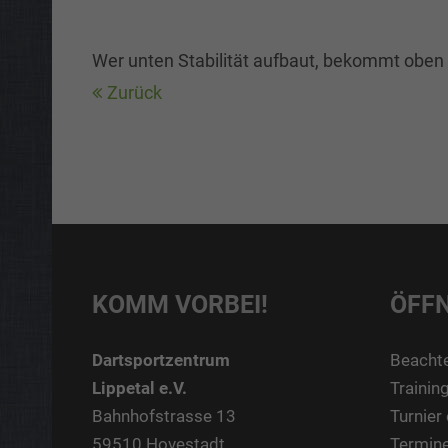
Wer unten Stabilität aufbaut, bekommt oben 
Zurück
KOMM VORBEI!
ÖFF
Dartsportzentrum
Beachte
Lippetal e.V.
Trainin
Bahnhofstrasse 13
Turnier 
59510 Hovestadt
Termine