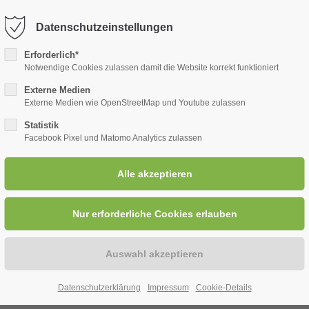
Datenschutzeinstellungen
port
Get in touch
Erforderlich*
Notwendige Cookies zulassen damit die Website korrekt funktioniert
ipsum dolor sit amet:
Cybersteel Inc.
Externe Medien
376-293 City Road, Suite 
Externe Medien wie OpenStreetMap und Youtube zulassen
San Francisco, CA 94102
Statistik
4h
Facebook Pixel und Matomo Analytics zulassen
TEN
FTS-SUPERCUP 2026/27
TERMINE
/ 365days
Have any questions?
+44 1234 567 890
Drop us a line
er support for our
info@yourdomain.com
mers
Fri 8:00am - 5:00pm
+1)
Datenschutzerklärung
Impressum
Cookie-Details