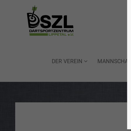
Login
Sup
Benutzername
Lorem 
2
DER VEREIN
MANNSCHAF
Passwort
We off
Anmelden
custo
Mon - 
Register
|
Lost your password?
(GMT 