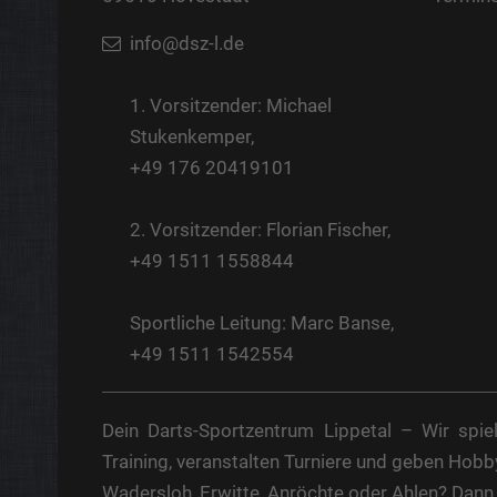
info@dsz-l.de
1. Vorsitzender: Michael
Stukenkemper,
+49 176 20419101
2. Vorsitzender: Florian Fischer,
+49 1511 1558844
Sportliche Leitung: Marc Banse,
+49 1511 1542554
Dein Darts-Sportzentrum Lippetal – Wir spi
Training, veranstalten Turniere und geben Hob
Wadersloh, Erwitte, Anröchte oder Ahlen? Dan