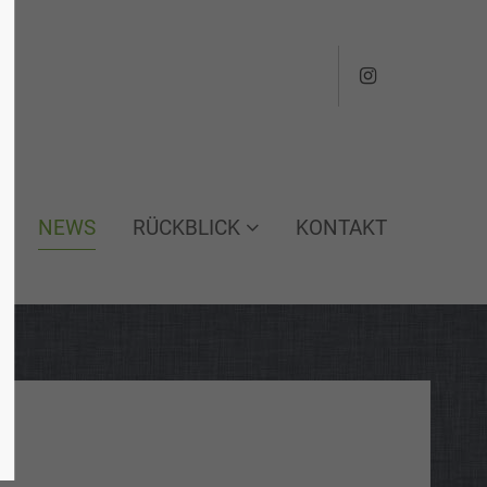
About us
Lorem ipsum dolor sit amet,
600
consectetuer adipiscing elit.
Aenean commodo ligula eget
NEWS
RÜCKBLICK
KONTAKT
dolor. Aenean massa. Cum sociis
natoque penatibus et magnis dis
parturient montes, nascetur
ridiculus mus. Donec quam felis,
ultricies nec.