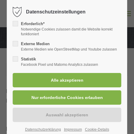
Datenschutzeinstellungen
Login
Erforderlich*
Benutzername
Notwendige Cookies zulassen damit die Website korrekt
funktioniert
Externe Medien
Externe Medien wie OpenStreetMap und Youtube zulassen
Passwort
Statistik
Facebook Pixel und Matomo Analytics zulassen
01.09.2025 00:00
News of the Week – KW 36: Die Geschichte des
Anmelden
Darts – Vom Kneipenspiel zum Profisport
Register
|
Lost your password?
Support
Darts begann vor über 100 Jahren als Zeitvertreib
Datenschutzerklärung
Impressum
Cookie-Details
Lorem ipsum dolor sit amet: