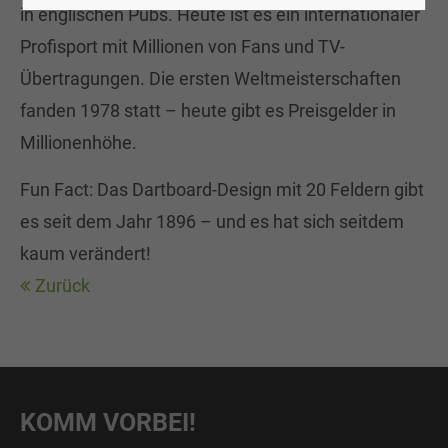
in englischen Pubs. Heute ist es ein internationaler
Profisport mit Millionen von Fans und TV-
24h
Übertragungen. Die ersten Weltmeisterschaften
/ 365days
fanden 1978 statt – heute gibt es Preisgelder in
Millionenhöhe.
Fun Fact: Das Dartboard-Design mit 20 Feldern gibt
We offer support for our customers
Mon - Fri 8:00am - 5:00pm
(GMT +1)
es seit dem Jahr 1896 – und es hat sich seitdem
kaum verändert!
Get in touch
Zurück
Cybersteel Inc.
376-293 City Road, Suite 600
San Francisco, CA 94102
KOMM VORBEI!
Have any questions?