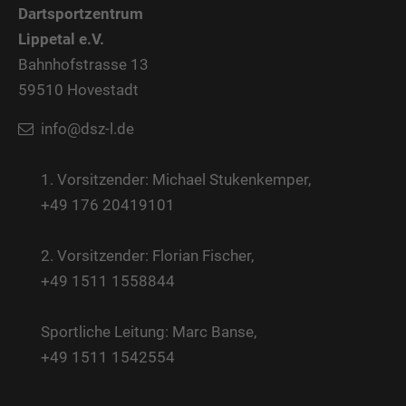
+44 1234 567 890
Dartsportzentrum
Lippetal e.V.
Drop us a line
Bahnhofstrasse 13
info@yourdomain.com
59510 Hovestadt
About us
info@dsz-l.de
Lorem ipsum dolor sit amet, consectetuer
1. Vorsitzender: Michael Stukenkemper,
adipiscing elit.
+49 176 20419101
Aenean commodo ligula eget dolor. Aenean
2. Vorsitzender: Florian Fischer,
massa. Cum sociis natoque penatibus et
+49 1511 1558844
magnis dis parturient montes, nascetur
ridiculus mus. Donec quam felis, ultricies nec.
Sportliche Leitung: Marc Banse,
+49 1511 1542554