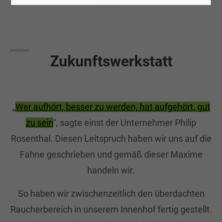
24h
/ 365days
Zukunftswerkstatt
We offer support for our customers
„
Wer aufhört, besser zu werden, hat aufgehört, gut
Mon - Fri 8:00am - 5:00pm
(GMT +1)
zu sein
“, sagte einst der Unternehmer Philip
Get in touch
Rosenthal. Diesen Leitspruch haben wir uns auf die
Fahne geschrieben und gemäß dieser Maxime
Cybersteel Inc.
376-293 City Road, Suite 600
handeln wir.
San Francisco, CA 94102
So haben wir zwischenzeitlich den überdachten
Raucherbereich in unserem Innenhof fertig gestellt.
Have any questions?