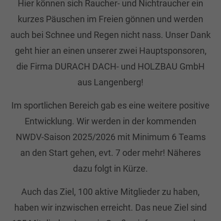
Hier können sich Raucher- und Nichtraucher ein
+44 1234 567 890
kurzes Päuschen im Freien gönnen und werden
Drop us a line
auch bei Schnee und Regen nicht nass. Unser Dank
info@yourdomain.com
geht hier an einen unserer zwei Hauptsponsoren,
die Firma DURACH DACH- und HOLZBAU GmbH
About us
aus Langenberg!
Lorem ipsum dolor sit amet, consectetuer
Im sportlichen Bereich gab es eine weitere positive
adipiscing elit.
Entwicklung. Wir werden in der kommenden
Aenean commodo ligula eget dolor. Aenean
NWDV-Saison 2025/2026 mit Minimum 6 Teams
massa. Cum sociis natoque penatibus et
an den Start gehen, evt. 7 oder mehr! Näheres
magnis dis parturient montes, nascetur
ridiculus mus. Donec quam felis, ultricies nec.
dazu folgt in Kürze.
Auch das Ziel, 100 aktive Mitglieder zu haben,
haben wir inzwischen erreicht. Das neue Ziel sind