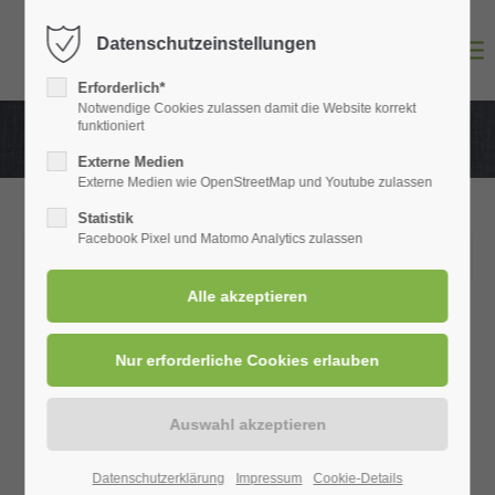
Datenschutzeinstellungen
Login
Erforderlich*
Benutzername
Notwendige Cookies zulassen damit die Website korrekt
funktioniert
Externe Medien
Externe Medien wie OpenStreetMap und Youtube zulassen
Passwort
Statistik
Facebook Pixel und Matomo Analytics zulassen
23.06.2025 15:00
Anmelden
Register
|
Lost your password?
Support
Datenschutzerklärung
Impressum
Cookie-Details
Lorem ipsum dolor sit amet: