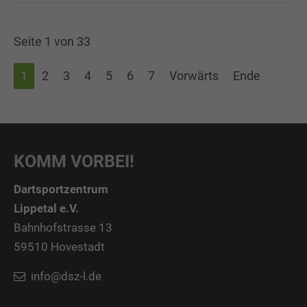
Seite 1 von 33
1
2
3
4
5
6
7
Vorwärts
Ende
KOMM VORBEI!
Dartsportzentrum
Lippetal e.V.
Bahnhofstrasse 13
59510 Hovestadt
info@dsz-l.de