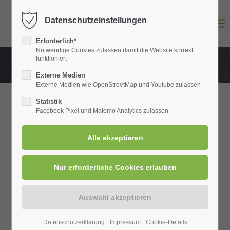
Datenschutzeinstellungen
Login
Erforderlich*
Benutzername
Notwendige Cookies zulassen damit die Website korrekt
funktioniert
Externe Medien
Externe Medien wie OpenStreetMap und Youtube zulassen
Passwort
Statistik
Facebook Pixel und Matomo Analytics zulassen
Anmelden
Register
|
Lost your password?
Support
NEWS OF THE WEEK -
Datenschutzerklärung
Impressum
Cookie-Details
Lorem ipsum dolor sit amet: