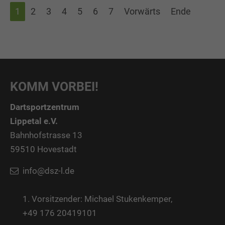
1
2
3
4
5
6
7
Vorwärts
Ende
KOMM VORBEI!
Dartsportzentrum
Lippetal e.V.
Bahnhofstrasse 13
59510 Hovestadt
info@dsz-l.de
1. Vorsitzender: Michael Stukenkemper,
+49 176 20419101