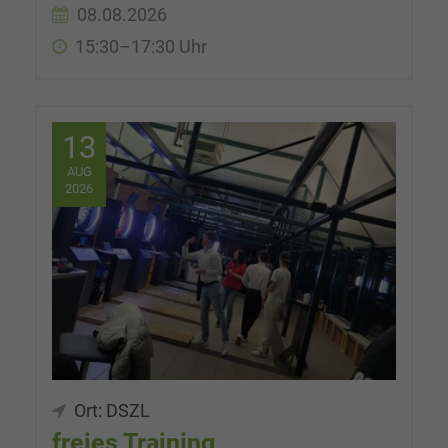
08.08.2026
15:30–17:30 Uhr
13
AUG
2026
Ort: DSZL
freies Training