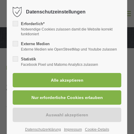
Datenschutzeinstellungen
Login
Erforderlich*
Benutzername
Notwendige Cookies zulassen damit die Website korrekt
funktioniert
Externe Medien
Externe Medien wie OpenStreetMap und Youtube zulassen
Passwort
Statistik
Facebook Pixel und Matomo Analytics zulassen
Die nächsten 3 Monate
SAVE THE DATE
Anmelden
Register
|
Lost your password?
Support
Datenschutzerklärung
Impressum
Cookie-Details
07
Lorem ipsum dolor sit amet: